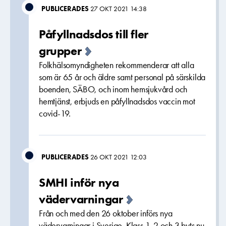
PUBLICERADES
27 OKT 2021 14:38
Påfyllnadsdos till fler
grupper
Folkhälsomyndigheten rekommenderar att alla
som är 65 år och äldre samt personal på särskilda
boenden, SÄBO, och inom hemsjukvård och
hemtjänst, erbjuds en påfyllnadsdos vaccin mot
covid-19.
PUBLICERADES
26 OKT 2021 12:03
SMHI inför nya
vädervarningar
Från och med den 26 oktober införs nya
vädervarningar i Sverige. Klass 1, 2 och 3 byts nu